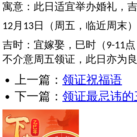
寓意
：此日适宜举办婚礼，
月
日（周五，临近周末
12
13
吉时
：宜嫁娶，巳时（
点
9-11
不介意周五领证，此日亦为
上一篇：
‌领证祝福语
下一篇：
领证最忌讳的