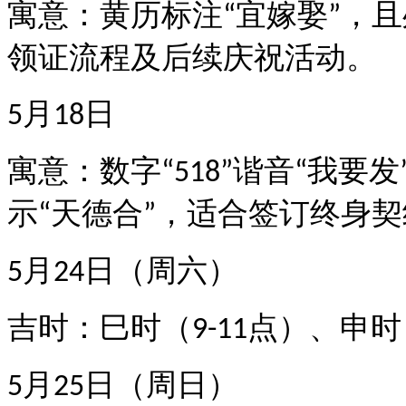
寓意
：黄历标注
宜嫁娶
，且
“
”
领证流程及后续庆祝活动。
月
日
5
18
寓意
：数字
谐音
我要发
“518”
“
示
天德合
，适合签订终身契
“
”
月
日（周六）
5
24
吉时
：巳时（
点）、申时
9-11
月
日（周日）
5
25