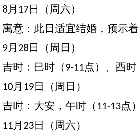
月
日（周六）
8
17
寓意
：此日适宜结婚，预示
月
日（周日）
9
28
吉时
：巳时（
点）、酉时
9-11
月
日（周日）
10
19
吉时
：大安，午时（
点
11-13
月
日（周六）
11
23