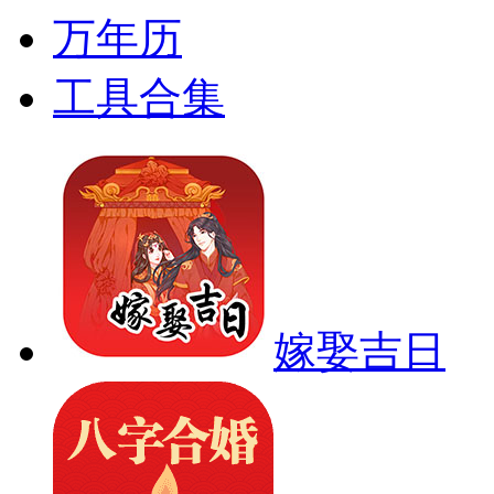
万年历
工具合集
嫁娶吉日