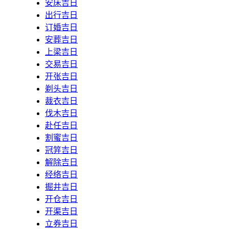
安床吉日
出行吉日
订婚吉日
安葬吉日
上梁吉日
交易吉日
开张吉日
剃头吉日
裁衣吉日
伐木吉日
赴任吉日
割蜜吉日
冠笄吉日
解除吉日
经络吉日
掘井吉日
开仓吉日
开渠吉日
立券吉日