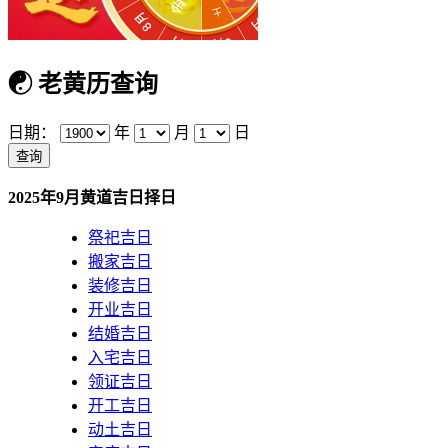
☯
老黄历查询
日期：
年
月
日
2025年9月黄道吉日择日
祭祀吉日
搬家吉日
装修吉日
开业吉日
结婚吉日
入宅吉日
领证吉日
开工吉日
动土吉日