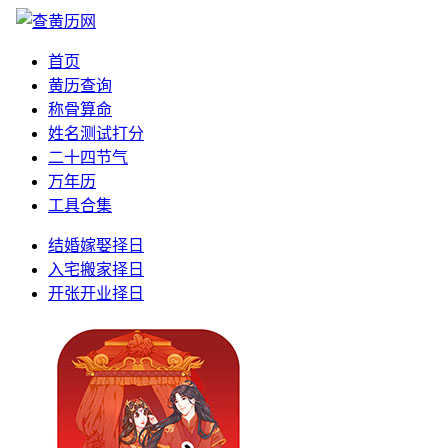
首页
黄历查询
称骨算命
姓名测试打分
二十四节气
万年历
工具合集
结婚嫁娶择日
入宅搬家择日
开张开业择日