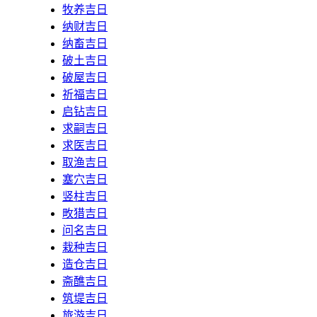
牧养吉日
纳财吉日
纳畜吉日
破土吉日
破屋吉日
祈福吉日
启钻吉日
求嗣吉日
求医吉日
取渔吉日
塞穴吉日
竖柱吉日
畋猎吉日
问名吉日
栽种吉日
造仓吉日
斋醮吉日
筑堤吉日
旅游吉日