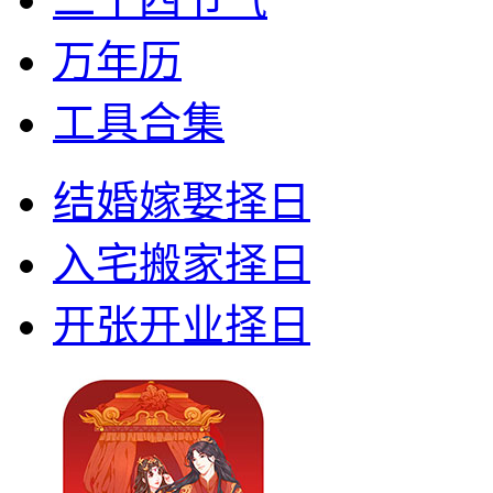
万年历
工具合集
结婚嫁娶择日
入宅搬家择日
开张开业择日