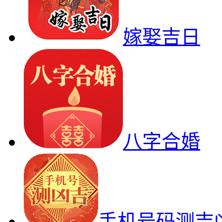
嫁娶吉日
八字合婚
手机号码测吉