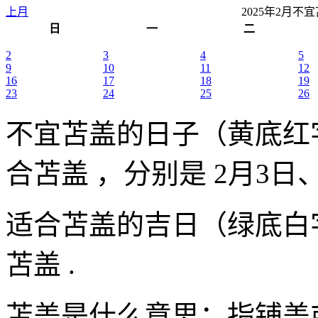
上月
2025年2月
日
一
二
2
3
4
5
9
10
11
12
16
17
18
19
23
24
25
26
不宜苫盖的日子（黄底红
合苫盖 ，分别是 2月3日、
适合苫盖的吉日（绿底白
苫盖 .
苫盖是什么意思：指铺盖