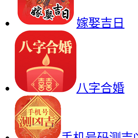
嫁娶吉日
八字合婚
手机号码测吉