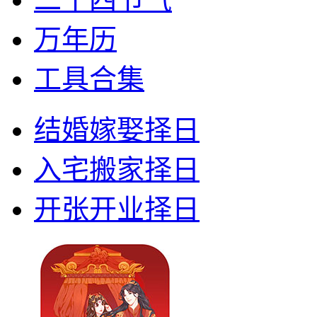
万年历
工具合集
结婚嫁娶择日
入宅搬家择日
开张开业择日