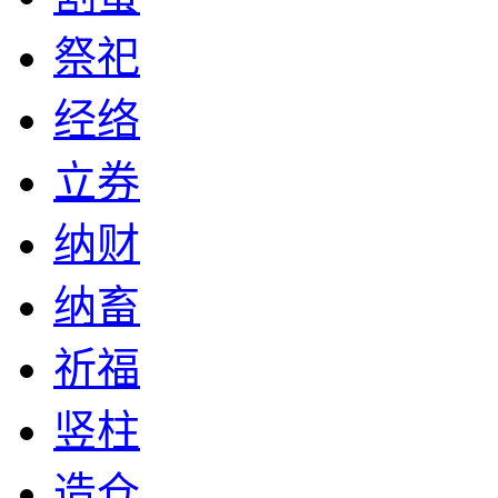
祭祀
经络
立券
纳财
纳畜
祈福
竖柱
造仓