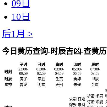
09日
10日
后1月 >
今日黄历查询-时辰吉凶-查黄历
子时
丑时
寅时
卯时
辰时
23:00-
01:00-
03:00-
05:00-
07:00-
时刻
00:59
02:59
04:59
06:59
08:59
时辰
庚子
辛丑
壬寅
癸卯
甲辰
星神
青龙
明堂
天刑
朱雀
金匮
祈福 求嗣
求嗣 订婚
订婚 嫁娶
嫁娶 求财