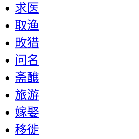
求医
取渔
畋猎
问名
斋醮
旅游
嫁娶
移徙