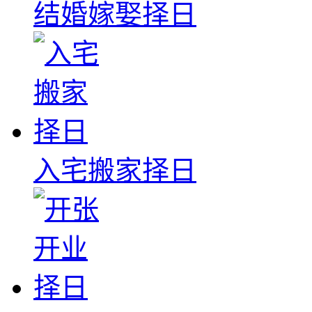
结婚嫁娶择日
入宅搬家择日