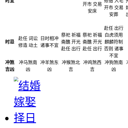
时宜
修造 入宅
开市 交易
开市 交易
安床
安葬
赴任 出行
祭祀 祈福
祭祀 祈福
白虎须用
赴任 词讼
日时相冲
时忌
斋醮 开光
斋醮 开光
麒麟符制
修造 动土
诸事不宜
赴任 出行
赴任 出行
否则 诸事
不宜
冲煞
冲马煞南
冲羊煞东
冲猴煞北
冲鸡煞西
冲狗煞南
吉凶
凶
凶
吉
吉
凶