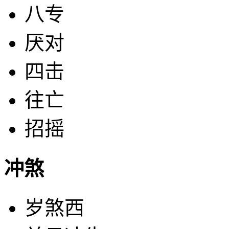
八专
厌对
四击
往亡
招摇
冲煞
岁煞西