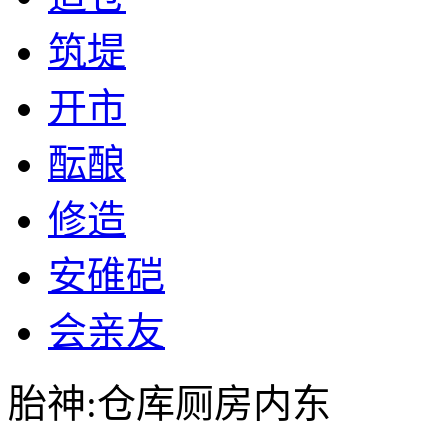
筑堤
开市
酝酿
修造
安碓硙
会亲友
胎神:仓库厕房内东