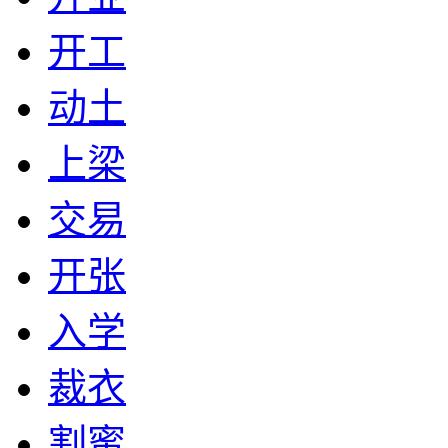
开工
动土
上梁
交易
开张
入学
裁衣
割蜜