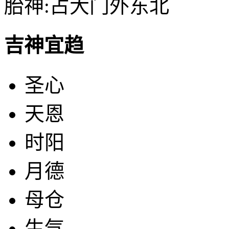
胎神:占大门外东北
吉神宜趋
圣心
天恩
时阳
月德
母仓
生气