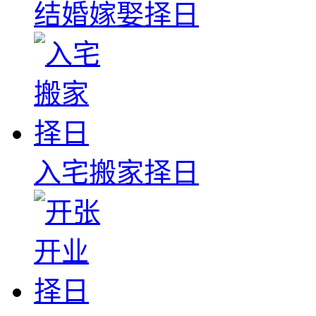
结婚嫁娶择日
入宅搬家择日