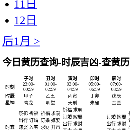
11日
12日
后1月 >
今日黄历查询-时辰吉凶-查黄历
子时
丑时
寅时
卯时
辰时
23:00-
01:00-
03:00-
05:00-
07:00-
时刻
00:59
02:59
04:59
06:59
08:59
时辰
甲子
乙丑
丙寅
丁卯
戊辰
星神
青龙
明堂
天刑
朱雀
金匮
祈福 求嗣
祭祀 祈福
祈福 求嗣
订婚 嫁娶
订婚 嫁娶
出行 订婚
订婚 嫁娶
出行 求财
出行 求财
时宜
嫁娶 入宅
求财 开市