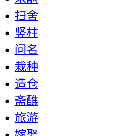
扫舍
竖柱
问名
栽种
造仓
斋醮
旅游
嫁娶