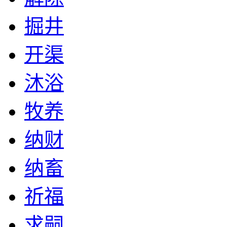
掘井
开渠
沐浴
牧养
纳财
纳畜
祈福
求嗣