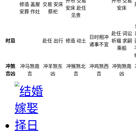
开市 交易
开市 交易
修造 盖屋
交易 安床
安床 赴任
安床
安葬 作灶
祭祀
见贵
赴任 词讼
日时相冲
时忌
赴任 出行
修造 动土
祈福 求嗣
诸事不宜
乘船
冲煞
冲马煞南
冲羊煞东
冲猴煞北
冲鸡煞西
冲狗煞南
吉凶
吉
凶
吉
吉
凶