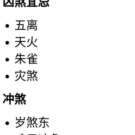
凶煞宜忌
五离
天火
朱雀
灾煞
冲煞
岁煞东