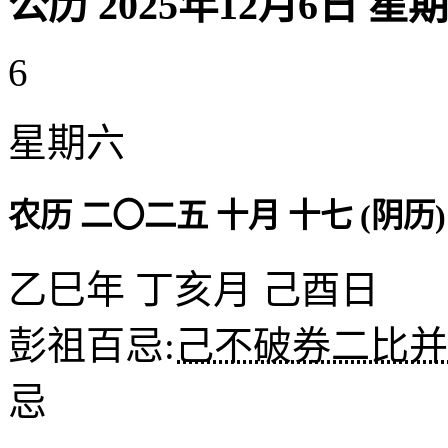
公历 2025年12月6日 星
6
星期六
农历 二〇二五 十月 十七 (阴历)
乙巳年 丁亥月 己酉日
彭祖百忌:
己不破券二比并
忌