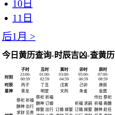
10日
11日
后1月 >
今日黄历查询-时辰吉凶-查黄历
子时
丑时
寅时
卯时
辰时
23:00-
01:00-
03:00-
05:00-
07:00-
时刻
00:59
02:59
04:59
06:59
08:59
时辰
丙子
丁丑
戊寅
己卯
庚辰
星神
青龙
明堂
天刑
朱雀
金匮
祭祀 祈福
作灶 祭祀
祭祀 祈福
酬神 订婚
祈福 求嗣
祈福 斋醮
酬神 出行
嫁娶 出行
订婚 嫁娶
订婚 嫁娶
酬神 赴任
求财 见贵