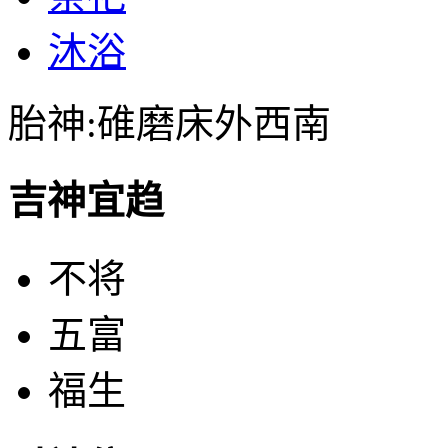
沐浴
胎神:碓磨床外西南
吉神宜趋
不将
五富
福生