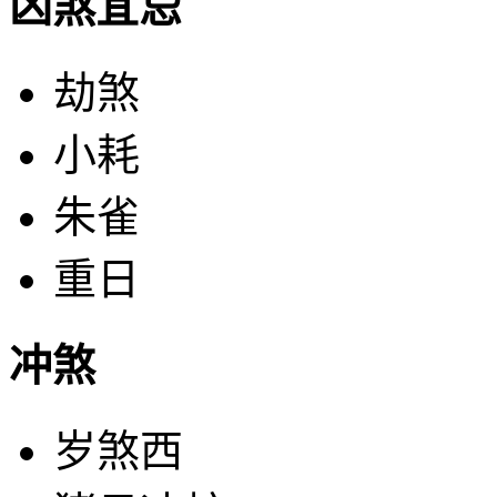
凶煞宜忌
劫煞
小耗
朱雀
重日
冲煞
岁煞西