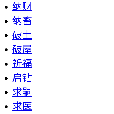
纳财
纳畜
破土
破屋
祈福
启钻
求嗣
求医