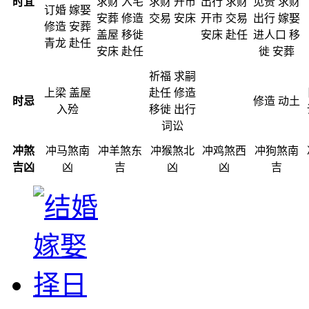
时宜
求财 入宅
求财 开市
出行 求财
见贵 求财
订婚 嫁娶
安葬 修造
交易 安床
开市 交易
出行 嫁娶
修造 安葬
盖屋 移徙
安床 赴任
进人口 移
青龙 赴任
安床 赴任
徙 安葬
祈福 求嗣
上梁 盖屋
赴任 修造
时忌
修造 动土
入殓
移徙 出行
词讼
冲煞
冲马煞南
冲羊煞东
冲猴煞北
冲鸡煞西
冲狗煞南
吉凶
凶
吉
凶
凶
吉