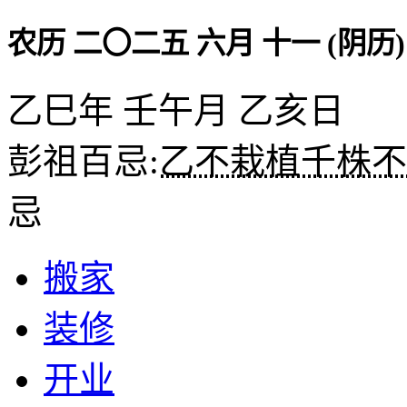
农历 二〇二五 六月 十一 (阴历)
乙巳年 壬午月 乙亥日
彭祖百忌:
乙不栽植千株不
忌
搬家
装修
开业