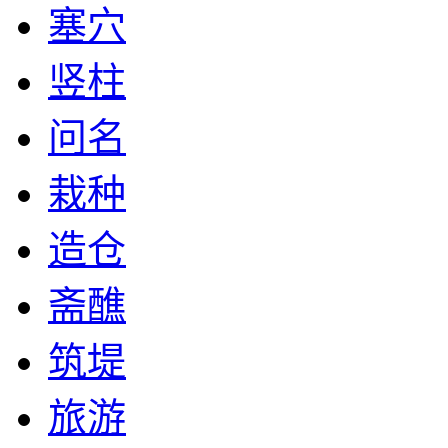
塞穴
竖柱
问名
栽种
造仓
斋醮
筑堤
旅游