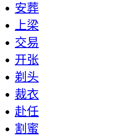
安葬
上梁
交易
开张
剃头
裁衣
赴任
割蜜