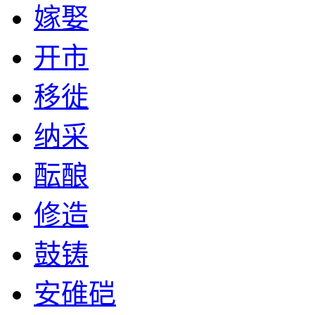
嫁娶
开市
移徙
纳采
酝酿
修造
鼓铸
安碓硙