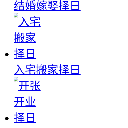
结婚嫁娶择日
入宅搬家择日