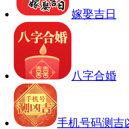
嫁娶吉日
八字合婚
手机号码测吉