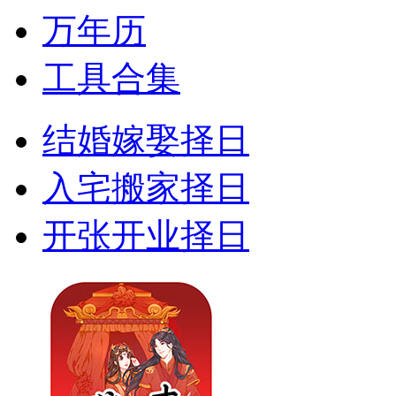
万年历
工具合集
结婚嫁娶择日
入宅搬家择日
开张开业择日