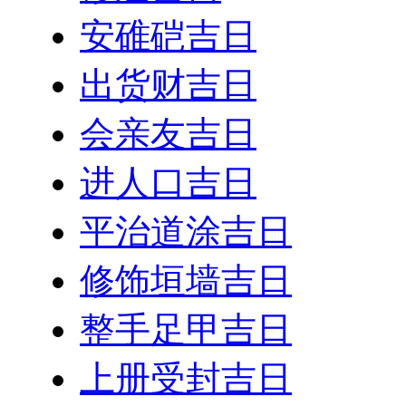
安碓硙吉日
出货财吉日
会亲友吉日
进人口吉日
平治道涂吉日
修饰垣墙吉日
整手足甲吉日
上册受封吉日