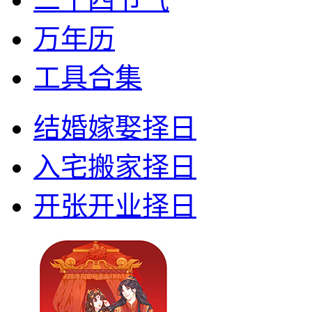
万年历
工具合集
结婚嫁娶择日
入宅搬家择日
开张开业择日