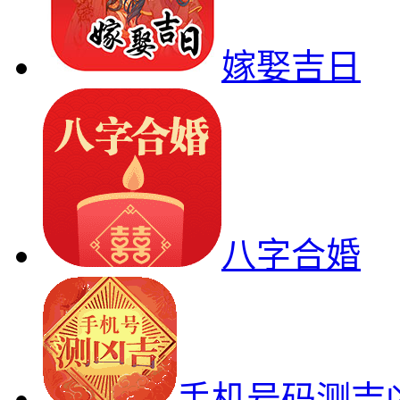
嫁娶吉日
八字合婚
手机号码测吉