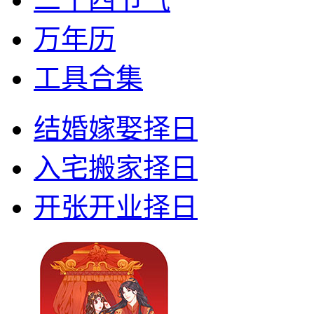
万年历
工具合集
结婚嫁娶择日
入宅搬家择日
开张开业择日