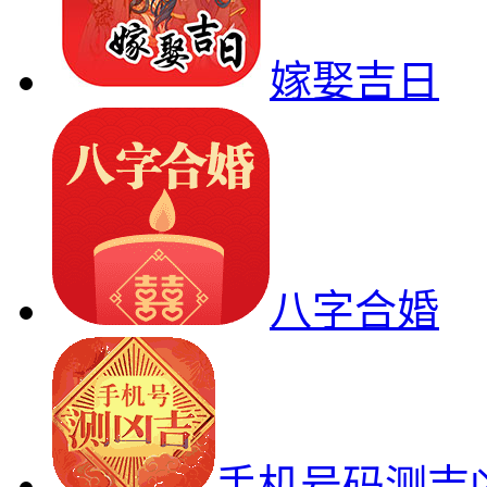
嫁娶吉日
八字合婚
手机号码测吉