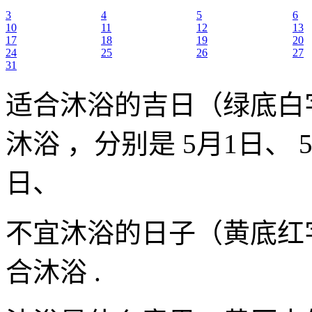
3
4
5
6
10
11
12
13
17
18
19
20
24
25
26
27
31
适合沐浴的吉日（绿底白
沐浴 ，分别是 5月1日、 5
日、
不宜沐浴的日子（黄底红
合沐浴 .