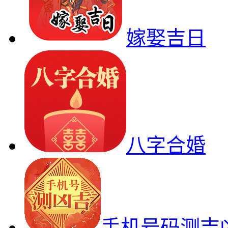
嫁娶吉日
八字合婚
手机号码测吉