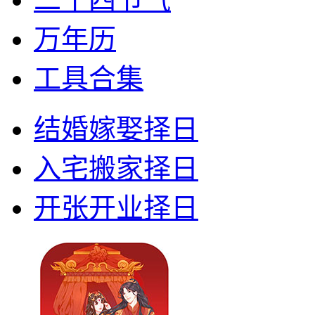
万年历
工具合集
结婚嫁娶择日
入宅搬家择日
开张开业择日