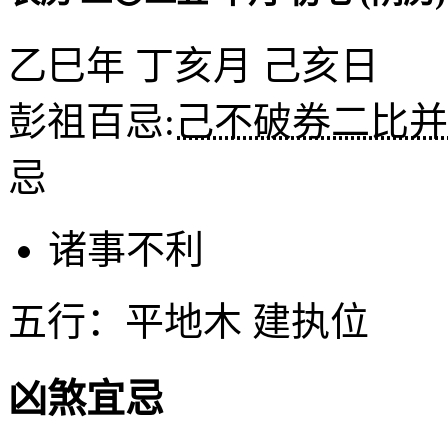
乙巳年 丁亥月 己亥日
彭祖百忌:
己不破券二比并
忌
诸事不利
五行：平地木 建执位
凶煞宜忌