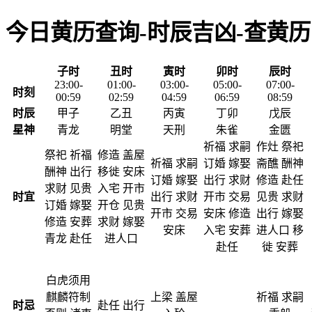
今日黄历查询-时辰吉凶-查黄历
子时
丑时
寅时
卯时
辰时
23:00-
01:00-
03:00-
05:00-
07:00-
时刻
00:59
02:59
04:59
06:59
08:59
时辰
甲子
乙丑
丙寅
丁卯
戊辰
星神
青龙
明堂
天刑
朱雀
金匮
祈福 求嗣
作灶 祭祀
祭祀 祈福
修造 盖屋
祈福 求嗣
订婚 嫁娶
斋醮 酬神
酬神 出行
移徙 安床
订婚 嫁娶
出行 求财
修造 赴任
求财 见贵
入宅 开市
时宜
出行 求财
开市 交易
见贵 求财
订婚 嫁娶
开仓 见贵
开市 交易
安床 修造
出行 嫁娶
修造 安葬
求财 嫁娶
安床
入宅 安葬
进人口 移
青龙 赴任
进人口
赴任
徙 安葬
白虎须用
麒麟符制
上梁 盖屋
祈福 求嗣
时忌
赴任 出行