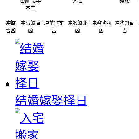
否则 诸事
入殓
乘船
不宜
冲煞
冲马煞南
冲羊煞东
冲猴煞北
冲鸡煞西
冲狗煞南
吉凶
凶
吉
凶
凶
吉
结婚嫁娶择日