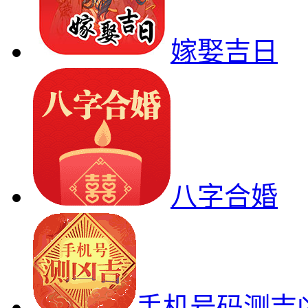
嫁娶吉日
八字合婚
手机号码测吉