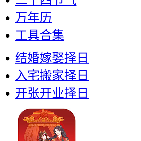
万年历
工具合集
结婚嫁娶择日
入宅搬家择日
开张开业择日