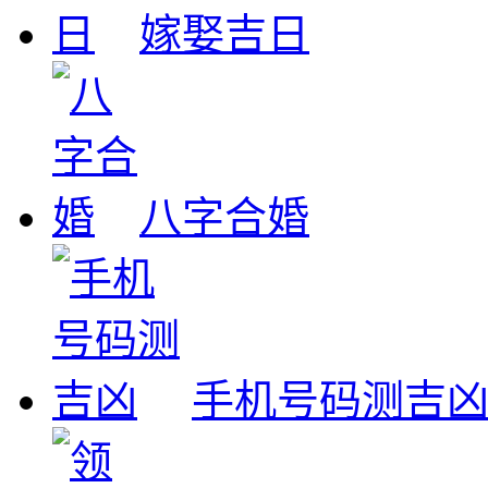
嫁娶吉日
八字合婚
手机号码测吉