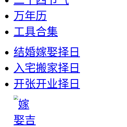
万年历
工具合集
结婚嫁娶择日
入宅搬家择日
开张开业择日