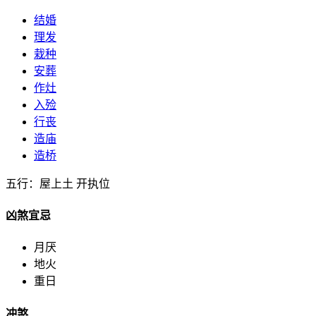
结婚
理发
栽种
安葬
作灶
入殓
行丧
造庙
造桥
五行：屋上土 开执位
凶煞宜忌
月厌
地火
重日
冲煞