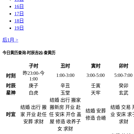
16日
17日
18日
19日
后1月 >
今日黄历查询-时辰吉凶-查黄历
子时
丑时
寅时
卯时
昨23:00-今
1:00-3:00
3:00-5:00
5:00-7:00
时刻
1:00
时辰
庚子
辛丑
壬寅
癸卯
星神
白虎
玉堂
天牢
玄武
结婚 出行 搬家
结婚 出行 搬
搬新房 开业 赴
结婚 交易 
结婚 安葬
时宜
家 开业 赴任
任 安床 开仓 盖
业 安床 求
修造 合嵴
安葬 求财
屋 修造 收养子
求财
女 求财