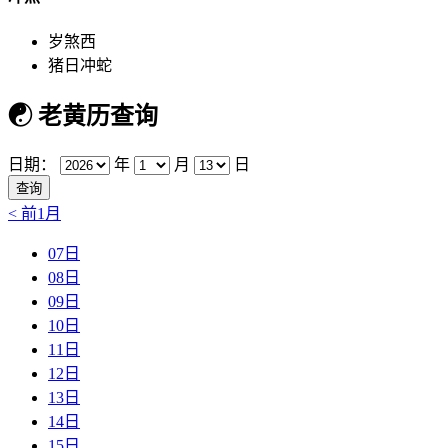
岁煞西
猪日冲蛇
☯
老黄历查询
日期：
年
月
日
< 前1月
07日
08日
09日
10日
11日
12日
13日
14日
15日