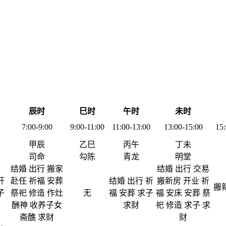
辰时
巳时
午时
未时
7:00-9:00
9:00-11:00
11:00-13:00
13:00-15:00
15:
甲辰
乙巳
丙午
丁未
司命
勾陈
青龙
明堂
结婚 出行 搬家
结婚 出行 交易
开
赴任 祈福 安葬
结婚 出行 祈
搬新房 开业 祈
搬
子
祭祀 修造 作灶
无
福 安葬 求子
福 安床 安葬 祭
酬神 收养子女
求财
祀 修造 求子 求
斋醮 求财
财