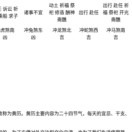
动土 祈福 祭
出行 赴任 祈
 诉讼 祈
诸事不宜
祀 修造 酬神
出行 赴任
福 祭祀 开光
乘船 求子
斋醮
斋醮
冲虎煞南
冲兔煞东
冲龙煞北
冲蛇煞西
冲马煞南
凶
凶
吉
吉
吉
故称为黄历。黄历主要内容为二十四节气，每天的宜忌、干支、