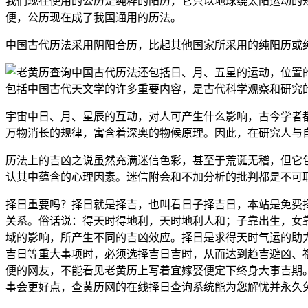
我们现在使用的公历是纯粹的阳历，它只以地球绕太阳运动的
便，公历现在成了我国通用的历法。
中国古代历法采用阴阳合历，比起其他国家所采用的纯阳历或
中国古代历法还包括日、月、五星的运动，位置
包括中国古代天文学的许多重要内容，是古代科学观察和研究
宇宙中日、月、星辰的互动，对人可产生什么影响，古今学者
万物消长的规律，寓含着深奥的物候原理。因此，在研究人与
历法上的吉凶之说虽然充满迷信色彩，甚至于荒诞无稽，但它
认其中蕴含的心理因素。迷信附会和不加分析的批判都是不可
择日重要吗？择日就是择吉，也叫看日子择吉日，本站是免费
关系。俗话说：得天时得地利，天时地利人和；子靠出生，女
域的影响，所产生不同的吉凶效应。择日是求得天时气运的助
吉日等重大事项时，必须选择吉日吉时，从而达到趋吉避凶、
便的网友，不能看见老黄历上写着宜嫁娶便定下终身大事吉期
事会更好点，查黄历网的在线择日查询系统能为您解忧并永久