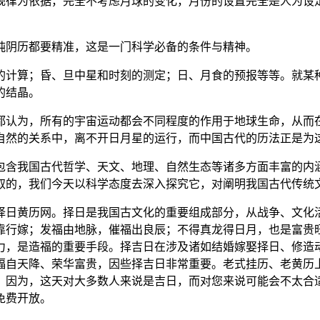
规律为依据，完全不考虑月球的变化，月份的设置完全是人为设
纯阴历都要精准，这是一门科学必备的条件与精神。
的计算；昏、旦中星和时刻的测定；日、月食的预报等等。就某
的结晶。
都认为，所有的宇宙运动都会不同程度的作用于地球生命，从而
自然的关系中，离不开日月星的运行，而中国古代的历法正是为
包含我国古代哲学、天文、地理、自然生态等诸多方面丰富的内
取的，我们今天以科学态度去深入探究它，对阐明我国古代传统
择日黄历网。择日是我国古文化的重要组成部分，从战争、文化
靠行嫁；发福由地脉，催福出良辰；不得真龙得日月，也是富贵
力，是造福的重要手段。择吉日在涉及诸如结婚嫁娶择日、修造
福自天降、荣华富贵，因些择吉日非常重要。老式挂历、老黄历
。因为，这天对大多数人来说是吉日，而对您来说可能会不太合
免费开放。