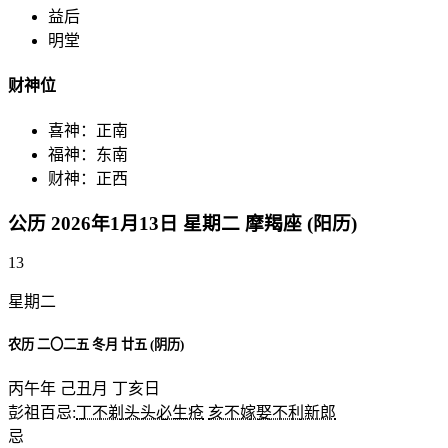
益后
明堂
财神位
喜神：正南
福神：东南
财神：正西
公历 2026年1月13日 星期二 摩羯座 (阳历)
13
星期二
农历 二〇二五 冬月 廿五 (阴历)
丙午年 己丑月 丁亥日
彭祖百忌:
丁不剃头头必生疮
亥不嫁娶不利新郎
忌