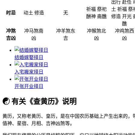
出行 赴任 
祈福 祭祀
土 祈福 祭
时忌
动土 修造
无
酬神 斋醮
修造 开光 
醮
冲煞
冲马煞南
冲羊煞东
冲猴煞北
冲鸡煞西
吉凶
凶
吉
凶
凶
结婚嫁娶择日
入宅搬家择日
开张开业择日
☯
有关《查黄历》说明
黄历，又称老黄历、皇历，是在中国农历基础上产生出来的，
值神、星宿、月相、吉神凶煞等。