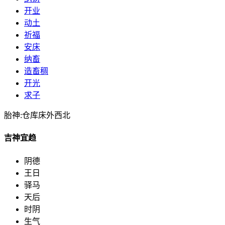
开业
动土
祈福
安床
纳畜
造畜稠
开光
求子
胎神:仓库床外西北
吉神宜趋
阴德
王日
驿马
天后
时阴
生气