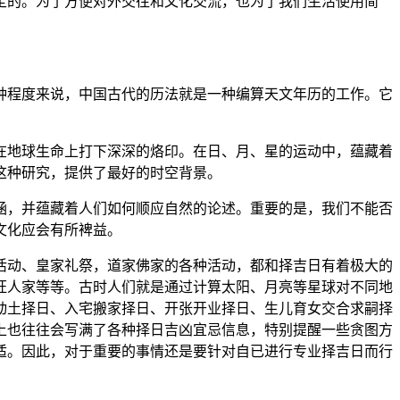
定的。为了方便对外交往和文化交流，也为了我们生活使用简
种程度来说，中国古代的历法就是一种编算天文年历的工作。它
在地球生命上打下深深的烙印。在日、月、星的运动中，蕴藏着
这种研究，提供了最好的时空背景。
涵，并蕴藏着人们如何顺应自然的论述。重要的是，我们不能否
文化应会有所裨益。
活动、皇家礼祭，道家佛家的各种活动，都和择吉日有着极大的
旺人家等等。古时人们就是通过计算太阳、月亮等星球对不同地
动土择日、入宅搬家择日、开张开业择日、生儿育女交合求嗣择
上也往往会写满了各种择日吉凶宜忌信息，特别提醒一些贪图方
适。因此，对于重要的事情还是要针对自已进行专业择吉日而行