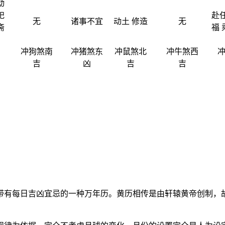
动
祀
赴任
无
诸事不宜
动土 修造
无
斋
福 
冲狗煞南
冲猪煞东
冲鼠煞北
冲牛煞西
吉
凶
吉
吉
带有每日吉凶宜忌的一种万年历。黄历相传是由轩辕黄帝创制，