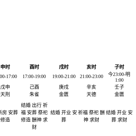
申时
酉时
戌时
亥时
子时
今23:00-明
00-17:00
17:00-19:00
19:00-21:00
21:00-23:00
1:00
戊申
己酉
庚戌
辛亥
壬子
天刑
朱雀
金匮
天德
金匮
结婚 出行 祈
新房 安葬
福 安葬 祭祀
结婚 开业 安
祈福 祭祀 酬
结婚 开业 安
修造
修造 酬神 求
葬
神 求财
葬 求财
财