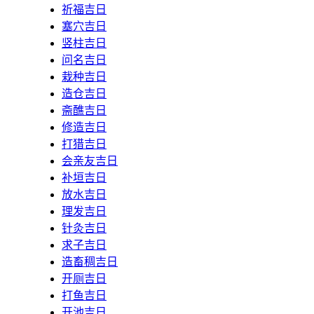
祈福吉日
塞穴吉日
竖柱吉日
问名吉日
栽种吉日
造仓吉日
斋醮吉日
修造吉日
打猎吉日
会亲友吉日
补垣吉日
放水吉日
理发吉日
针灸吉日
求子吉日
造畜稠吉日
开厕吉日
打鱼吉日
开池吉日