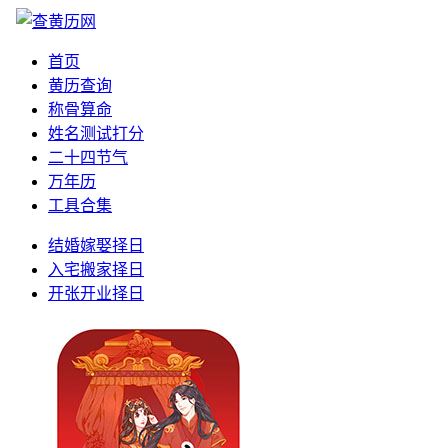
首页
黄历查询
称骨算命
姓名测试打分
二十四节气
万年历
工具合集
结婚嫁娶择日
入宅搬家择日
开张开业择日