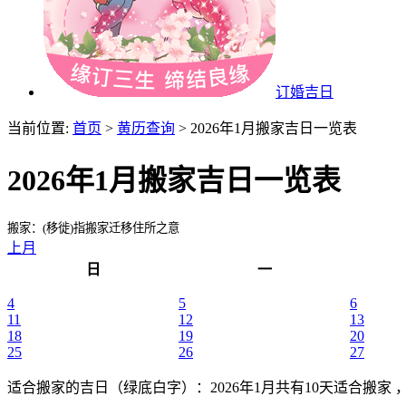
订婚吉日
当前位置:
首页
>
黄历查询
> 2026年1月搬家吉日一览表
2026年1月搬家吉日一览表
搬家：(移徙)指搬家迁移住所之意
上月
日
一
4
5
6
11
12
13
18
19
20
25
26
27
适合搬家的吉日（绿底白字）
：2026年1月共有10天适合搬家 ，分