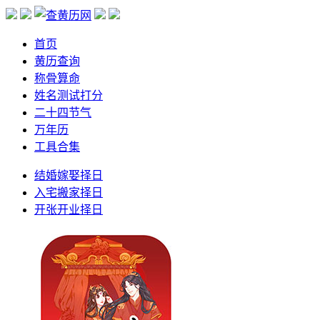
首页
黄历查询
称骨算命
姓名测试打分
二十四节气
万年历
工具合集
结婚嫁娶择日
入宅搬家择日
开张开业择日