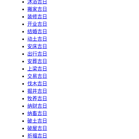
沐浴吉日
搬家吉日
装修吉日
开业吉日
结婚吉日
动土吉日
安床吉日
出行吉日
安葬吉日
上梁吉日
交易吉日
伐木吉日
掘井吉日
牧养吉日
纳财吉日
纳畜吉日
破土吉日
破屋吉日
祈福吉日