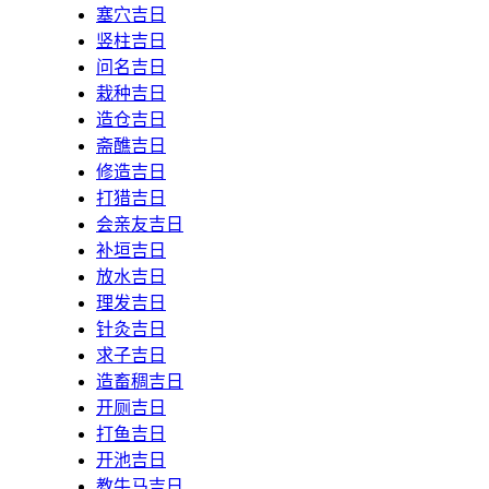
塞穴吉日
竖柱吉日
问名吉日
栽种吉日
造仓吉日
斋醮吉日
修造吉日
打猎吉日
会亲友吉日
补垣吉日
放水吉日
理发吉日
针灸吉日
求子吉日
造畜稠吉日
开厕吉日
打鱼吉日
开池吉日
教牛马吉日