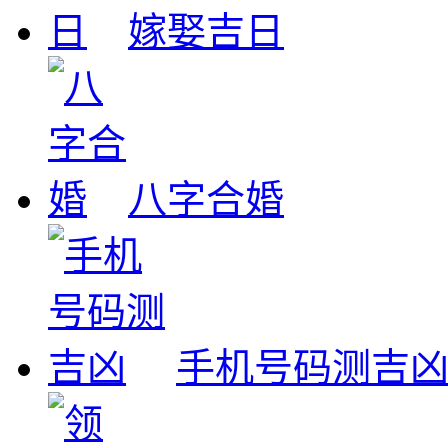
嫁娶吉日
八字合婚
手机号码测吉