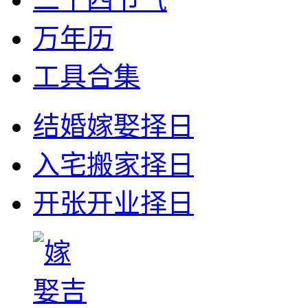
万年历
工具合集
结婚嫁娶择日
入宅搬家择日
开张开业择日