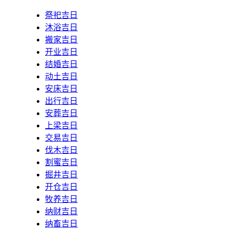
祭祀吉日
沐浴吉日
搬家吉日
开业吉日
结婚吉日
动土吉日
安床吉日
出行吉日
安葬吉日
上梁吉日
交易吉日
伐木吉日
割蜜吉日
掘井吉日
开仓吉日
牧养吉日
纳财吉日
纳畜吉日