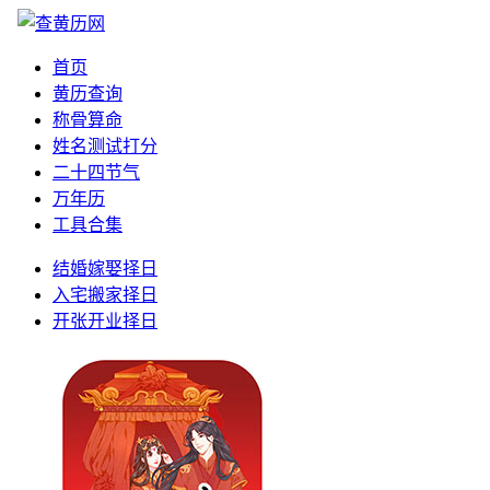
首页
黄历查询
称骨算命
姓名测试打分
二十四节气
万年历
工具合集
结婚嫁娶择日
入宅搬家择日
开张开业择日