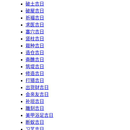
破土吉日
破屋吉日
祈福吉日
求医吉日
塞穴吉日
竖柱吉日
栽种吉日
造仓吉日
斋醮吉日
筑堤吉日
修造吉日
打猎吉日
出货财吉日
会亲友吉日
补垣吉日
雕刻吉日
美甲浴足吉日
断蚁吉日
习艺吉日