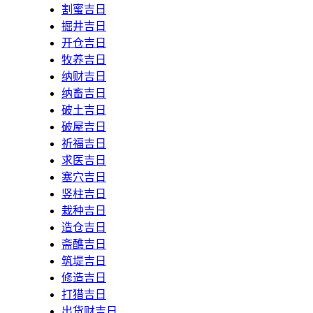
割蜜吉日
掘井吉日
开仓吉日
牧养吉日
纳财吉日
纳畜吉日
破土吉日
破屋吉日
祈福吉日
求医吉日
塞穴吉日
竖柱吉日
栽种吉日
造仓吉日
斋醮吉日
筑堤吉日
修造吉日
打猎吉日
出货财吉日