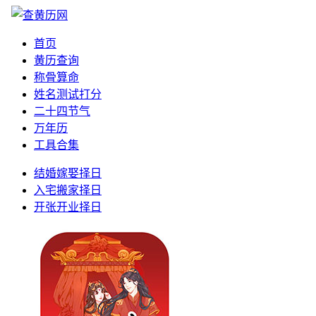
首页
黄历查询
称骨算命
姓名测试打分
二十四节气
万年历
工具合集
结婚嫁娶择日
入宅搬家择日
开张开业择日