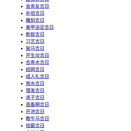
会亲友吉日
补垣吉日
雕刻吉日
美甲浴足吉日
断蚁吉日
习艺吉日
架马吉日
开生坟吉日
合寿木吉日
结网吉日
成人礼吉日
放水吉日
理发吉日
求子吉日
造畜稠吉日
开池吉日
教牛马吉日
挂匾吉日