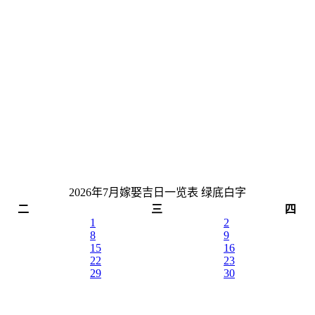
2026年7月嫁娶吉日一览表
绿底白字
二
三
四
1
2
8
9
15
16
22
23
29
30