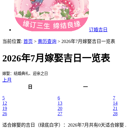
订婚吉日
当前位置:
首页
>
黄历查询
> 2026年7月嫁娶吉日一览表
2026年7月嫁娶吉日一览表
嫁娶：结婚典礼、迎亲之日
上月
日
一
5
6
7
12
13
14
19
20
21
26
27
28
适合嫁娶的吉日（绿底白字）
：2026年7月共有0天适合嫁娶 .