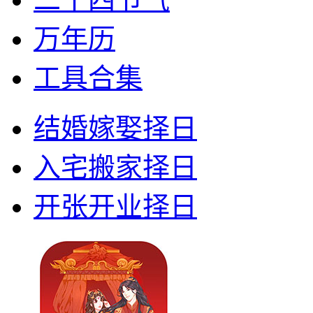
万年历
工具合集
结婚嫁娶择日
入宅搬家择日
开张开业择日