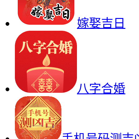
嫁娶吉日
八字合婚
手机号码测吉