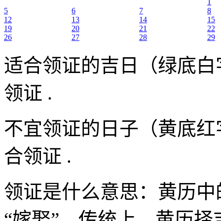
1
5
6
7
8
12
13
14
15
19
20
21
22
26
27
28
29
适合领证的吉日（绿底白
领证 .
不宜领证的日子（黄底红
合领证 .
领证是什么意思：黄历中
“嫁娶”。传统上，黄历