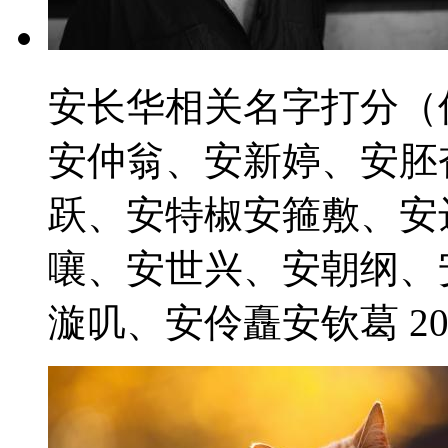
安长华相关名字打分（
安仲翁、安新婷、安胚
跃、安特椒安箍敷、安
嚷、安世兴、安朝纲、
漩叽、安伶矗安钦葛 2021