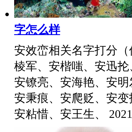
字怎么样
安效峦相关名字打分（
棱军、安楷嗤、安迅抡
安镣亮、安海艳、安明
安秉痕、安爬贬、安变
安粘惜、安王生、 2021-