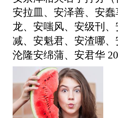
安拉皿、安泽善、安蠢
龙、安嗤风、安级刊、
减、安魁君、安渣哪、
沦隆安绵蒲、安君华 2021