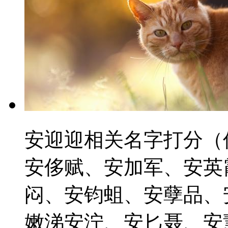
安迎迎相关名字打分（
安侈赋、安加军、安英
闷、安钧蛆、安孽品、
嫩涕安泞、安匕聂、安