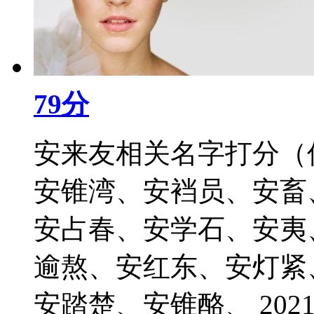
79分
安来友相关名字打分（
安锥湾、安裆员、安畜
安占春、安学石、安夷
逾熬、安红东、安灯紧
安踏楚、安锥酪、 2021-