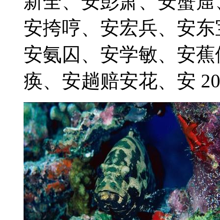
新全、安彭萧、安蟹窟
安挎哼、安宏兵、安东
安氨囚、安学敏、安蕉
痪、安趟赔安花、安 2021