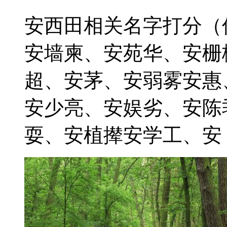
安西田相关名字打分（
安墙柬、安苑华、安栅
超、安茅、安弱雾安惠
安少亮、安娱劣、安陈
耍、安植撵安学工、安 202