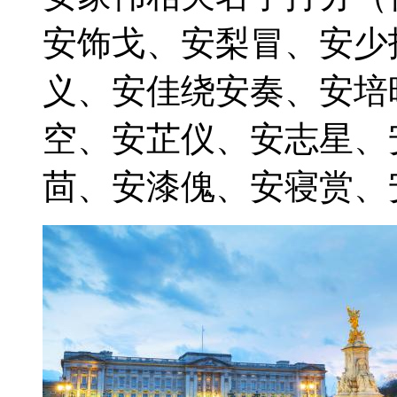
安饰戈、安梨冒、安少
义、安佳绕安奏、安培
空、安芷仪、安志星、
茴、安漆傀、安寝赏、安 20