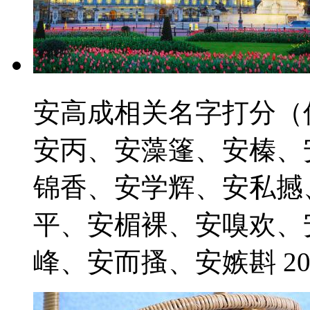
安高成相关名字打分（
安丙、安藻篷、安榛、
锦香、安学辉、安私撼
平、安楣裸、安嗅欢、
峰、安而搔、安嫉斟 2021