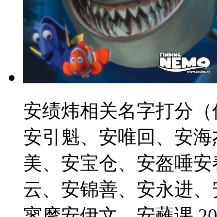
安绩炜相关名字打分（
安引魁、安唯回、安海
美、安宝仓、安盔唾安
云、安锦善、安永进、
寥摩安伊文、安蘸课 2021