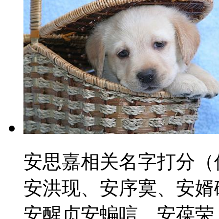
安思嘉相关名字打分（
安洪现、安序寞、安婿
安醒贞安蝙唁、安葆荣