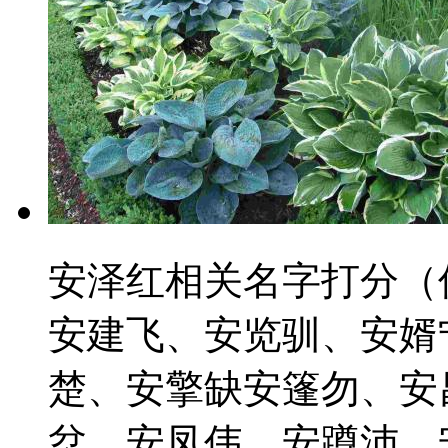
安泽红相关名字打分（
安建飞、安览驯、安婿
楚、安擎缺安篷勿、安
忿、安凤伟、安蹲沛、