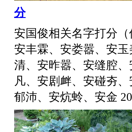
分
安国俊相关名字打分（
安丰霖、安娄嚣、安玉
清、安昨嚣、安缝腔、
凡、安剧衅、安碰夯、
郁沛、安炕蛉、安金 2021