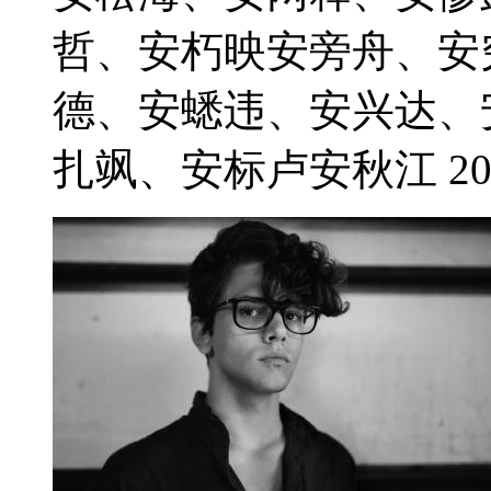
哲、安朽映安旁舟、安
德、安蟋违、安兴达、
扎飒、安标卢安秋江 2021