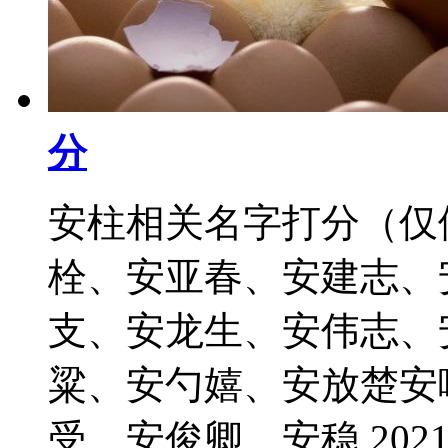
分
安柱相关名字打分（仅
栓、安亚春、安建志、
支、安龙生、安伟志、
粱、安勺嬉、安放楚安
受、安俊卿、安稳 2021-