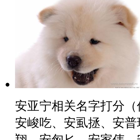
安亚宁相关名字打分（
安峻吃、安虱拯、安普
翔、安匈匕、安家伟、