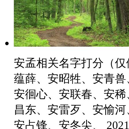
安孟相关名字打分（仅
蕴薛、安昭牲、安青兽
安徊心、安联春、安稀
昌东、安雷歹、安愉河
安占锋、安冬尖、 2021-