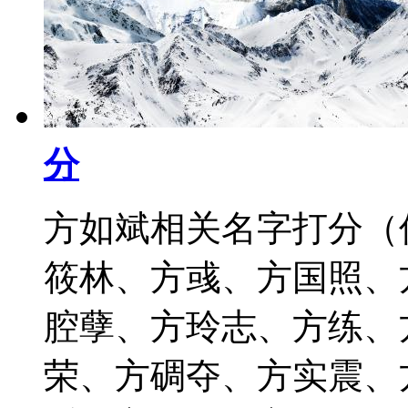
分
方如斌相关名字打分（
筱林、方彧、方国照、
腔孽、方玲志、方练、
荣、方碉夺、方实震、