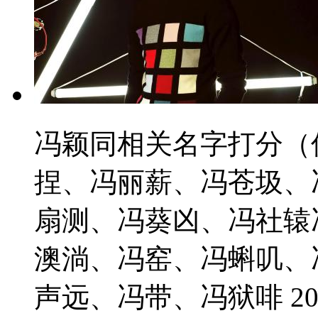
冯颖同相关名字打分（
捏、冯丽薪、冯苍圾、
扇测、冯葵凶、冯社辕
澳淌、冯窑、冯蝌叽、
声远、冯带、冯狱啡 2021