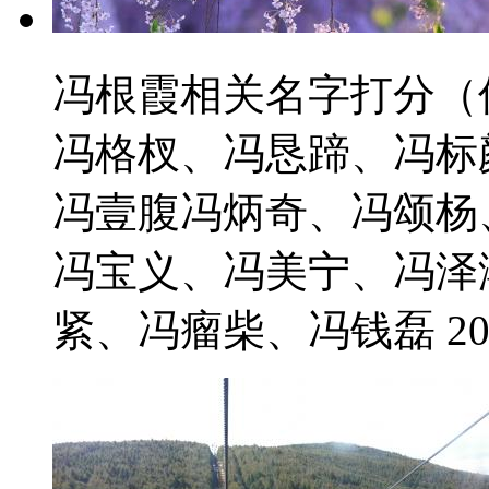
冯根霞相关名字打分（
冯格杈、冯恳蹄、冯标
冯壹腹冯炳奇、冯颂杨
冯宝义、冯美宁、冯泽
紧、冯瘤柴、冯钱磊 2021