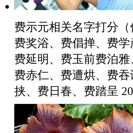
费示元相关名字打分（
费奖浴、费倡掸、费学
费延明、费玉前费泊雅
费赤仁、费遭烘、费吞
挟、费日春、费踏呈 2021