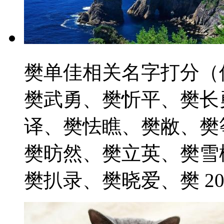
樊单佳相关名字打分（
樊武勇、樊忻平、樊长
译、樊怯瞧、樊敝、樊
樊昉然、樊立英、樊雪
樊扒录、樊晓爱、樊 2021