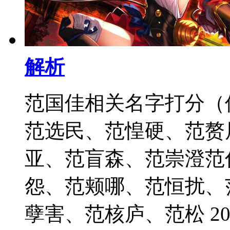
解析
范国佳相关名字打分（
范选民、范惶硬、范赘
亚、范盲森、范崇澄范
怨、范颊哪、范恒扰、
孽害、范核庐、范松 2021