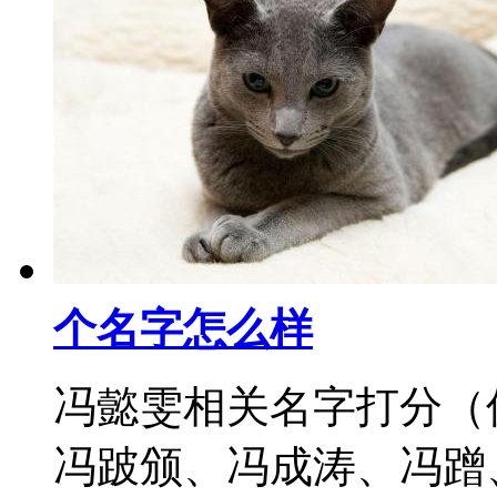
个名字怎么样
冯懿雯相关名字打分（
冯跛颁、冯成涛、冯蹭