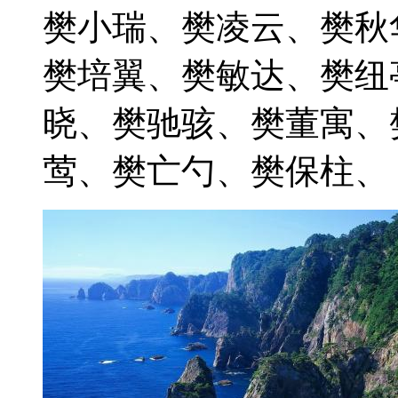
樊小瑞、樊凌云、樊秋
樊培翼、樊敏达、樊纽
晓、樊驰骇、樊董寓、
莺、樊亡勺、樊保柱、 202