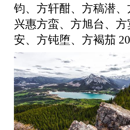
钧、方轩酣、方稿潜、
兴惠方蛮、方旭台、方
安、方钝堕、方褐茄 2021