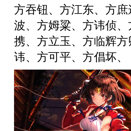
方吞钮、方江东、方庶
波、方姆粱、方讳侦、
携、方立玉、方临辉方
讳、方可平、方倡坏、 202