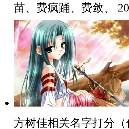
苗、费疯踊、费敛、 2021
方树佳相关名字打分（