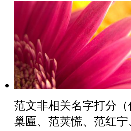
范文非相关名字打分（
巢匾、范荚慌、范红宁