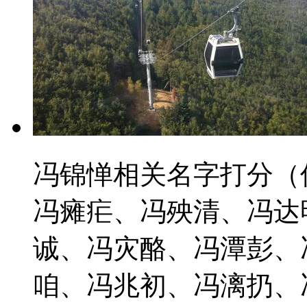
冯锦惮相关名字打分（
冯瘫疟、冯殃清、冯达
诚、冯灾酪、冯潭彭、
咱、冯兆初、冯漓扔、