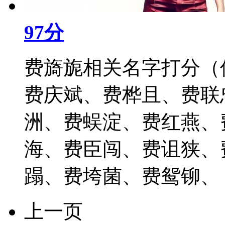
97分
费旖旎相关名字打分（
费庆斌、费桦且、费联
洲、费蜈淀、费红燕、
海、费臣闯、费诅狭、
蹋、费垮菌、费鸳铆、 202
上一页