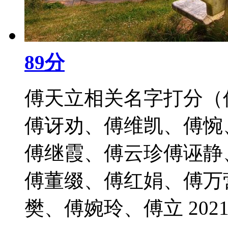
89分
傅天立相关名字打分（
傅讶劝、傅维凯、傅惋
傅继霞、傅云珍傅诬静
傅董缀、傅红娟、傅万
樊、傅婉玲、傅立 2021-