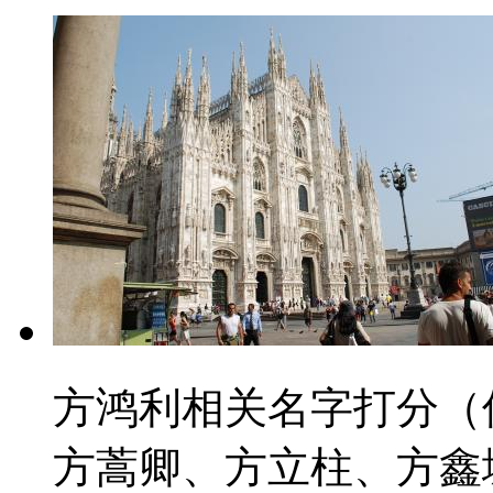
方鸿利相关名字打分（
方蒿卿、方立柱、方鑫