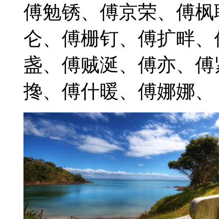
傅勉锈、傅京荣、傅枫
仑、傅栅钉、傅扩畔、
盏、傅贼涎、傅亦、傅
搀、傅什暖、傅娜娜、 202