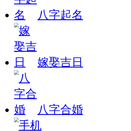
八字起名
嫁娶吉日
八字合婚