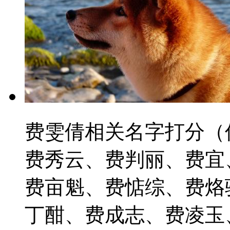
费雯倩相关名字打分（
费秀云、费判丽、费宜
费亩魁、费惦综、费烙
丁酣、费成志、费凌玉