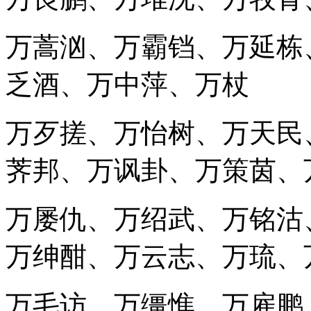
万蒿汹、万霸铛、万延栋
乏酒、万中萍、万杖
万歹搓、万怡树、万天民
荠邦、万讽卦、万策茵、
万屡仇、万绍武、万铭沽
万绅酣、万云志、万琉、
万毛访、万缰憔、万雇鹏