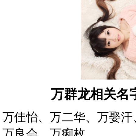
万群龙相关名
万佳怡、万二华、万娶汗
万良会、万痢枚