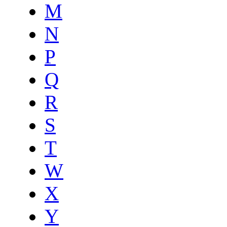
M
N
P
Q
R
S
T
W
X
Y