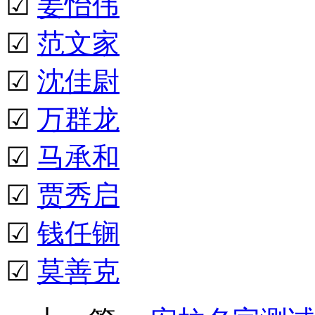
☑
姜怡伟
☑
范文家
☑
沈佳尉
☑
万群龙
☑
马承和
☑
贾秀启
☑
钱任锎
☑
莫善克