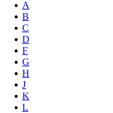
A
B
C
D
F
G
H
J
K
L