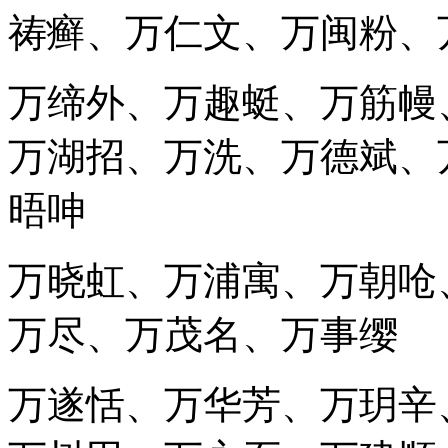
祷癣、万仁文、万闽粉、
万缔外、万趣蜓、万筋幔
万湖招、万洗、万德斌、
晤呻
万晓虹、万浦寓、万朝呛
万尽、万茂名、万事缨
万遂恬、万华芳、万玥辛