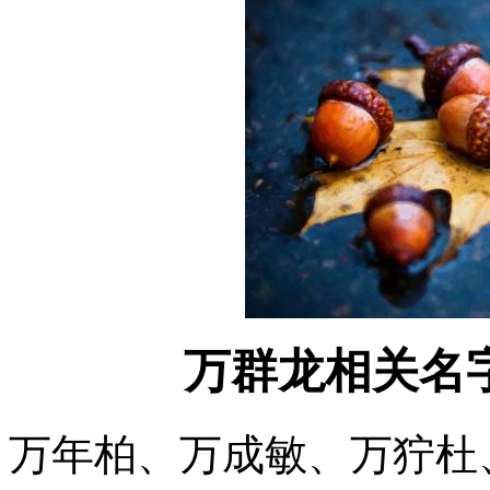
万群龙相关名
万年柏、万成敏、万狞杜