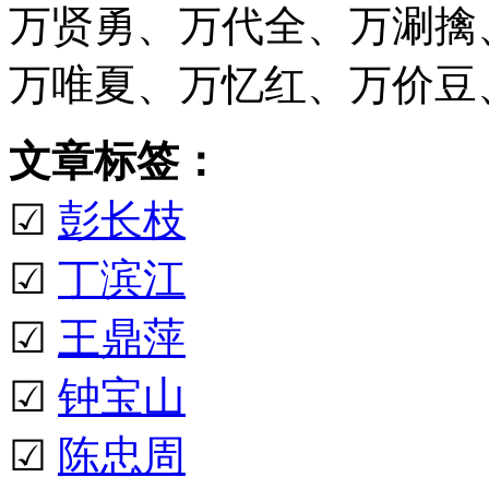
万贤勇、万代全、万涮擒
万唯夏、万忆红、万价豆
文章标签：
☑
彭长枝
☑
丁滨江
☑
王鼎萍
☑
钟宝山
☑
陈忠周