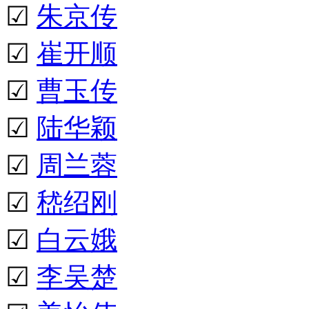
☑
朱京传
☑
崔开顺
☑
曹玉传
☑
陆华颖
☑
周兰蓉
☑
嵇绍刚
☑
白云娥
☑
李吴楚