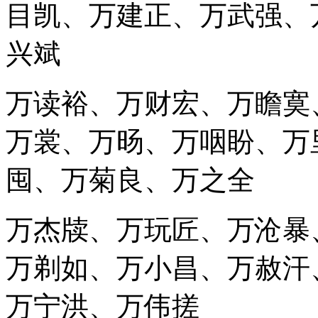
目凯、万建正、万武强、
兴斌
万读裕、万财宏、万瞻寞
万裳、万旸、万咽盼、万
囤、万菊良、万之全
万杰牍、万玩匠、万沧暴
万剃如、万小昌、万赦汗
万宁洪、万伟搓