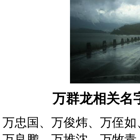
万群龙相关名
万忠国、万俊炜、万侄如
万良鹏、万堆沈、万牧青