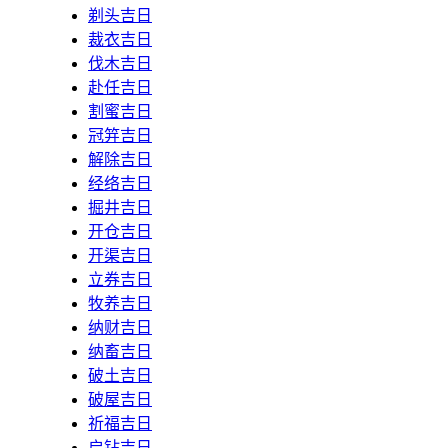
剃头吉日
裁衣吉日
伐木吉日
赴任吉日
割蜜吉日
冠笄吉日
解除吉日
经络吉日
掘井吉日
开仓吉日
开渠吉日
立券吉日
牧养吉日
纳财吉日
纳畜吉日
破土吉日
破屋吉日
祈福吉日
启钻吉日