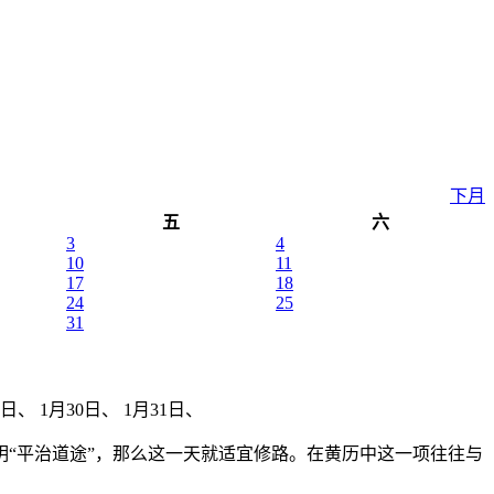
下月
五
六
3
4
10
11
17
18
24
25
31
日、 1月30日、 1月31日、
“平治道途”，那么这一天就适宜修路。在黄历中这一项往往与