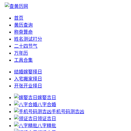
首页
黄历查询
称骨算命
姓名测试打分
二十四节气
万年历
工具合集
结婚嫁娶择日
入宅搬家择日
开张开业择日
嫁娶吉日
八字合婚
手机号码测吉凶
领证吉日
八字精批