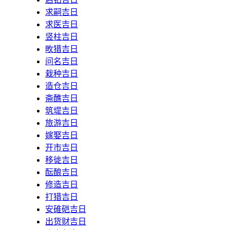
求嗣吉日
求医吉日
竖柱吉日
畋猎吉日
问名吉日
栽种吉日
造仓吉日
斋醮吉日
筑堤吉日
旅游吉日
嫁娶吉日
开市吉日
移徙吉日
酝酿吉日
修造吉日
打猎吉日
安碓硙吉日
出货财吉日