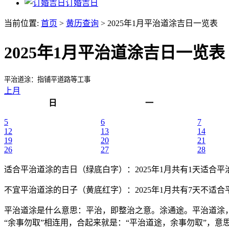
订婚吉日
当前位置:
首页
>
黄历查询
> 2025年1月平治道涂吉日一览表
2025年1月平治道涂吉日一览表
平治道涂：指铺平道路等工事
上月
日
一
5
6
7
12
13
14
19
20
21
26
27
28
适合平治道涂的吉日（绿底白字）
：2025年1月共有1天适合平
不宜平治道涂的日子（黄底红字）
：2025年1月共有7天不适合平
平治道涂是什么意思：平治，即整治之意。涂通途。平治道涂
“余事勿取”相连用，合起来就是：“平治道途，余事勿取”，