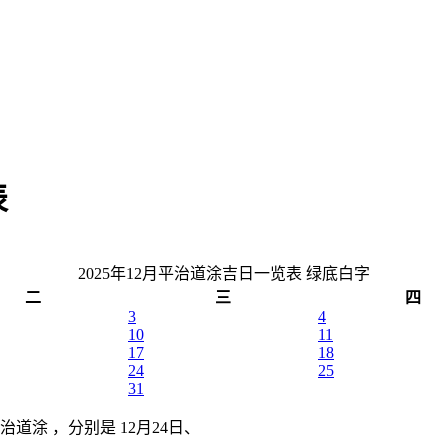
表
2025年12月平治道涂吉日一览表
绿底白字
二
三
四
3
4
10
11
17
18
24
25
31
治道涂 ，分别是 12月24日、