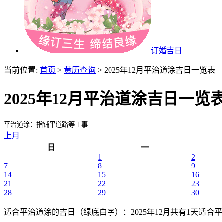
订婚吉日
当前位置:
首页
>
黄历查询
> 2025年12月平治道涂吉日一览表
2025年12月平治道涂吉日一览
平治道涂：指铺平道路等工事
上月
日
一
1
2
7
8
9
14
15
16
21
22
23
28
29
30
适合平治道涂的吉日（绿底白字）
：2025年12月共有1天适合平