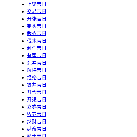
上梁吉日
交易吉日
开张吉日
剃头吉日
裁衣吉日
伐木吉日
赴任吉日
割蜜吉日
冠笄吉日
解除吉日
经络吉日
掘井吉日
开仓吉日
开渠吉日
立券吉日
牧养吉日
纳财吉日
纳畜吉日
破土吉日