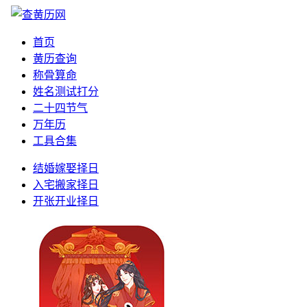
首页
黄历查询
称骨算命
姓名测试打分
二十四节气
万年历
工具合集
结婚嫁娶择日
入宅搬家择日
开张开业择日