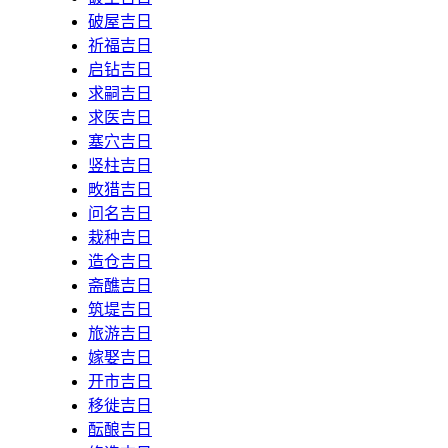
破屋吉日
祈福吉日
启钻吉日
求嗣吉日
求医吉日
塞穴吉日
竖柱吉日
畋猎吉日
问名吉日
栽种吉日
造仓吉日
斋醮吉日
筑堤吉日
旅游吉日
嫁娶吉日
开市吉日
移徙吉日
酝酿吉日