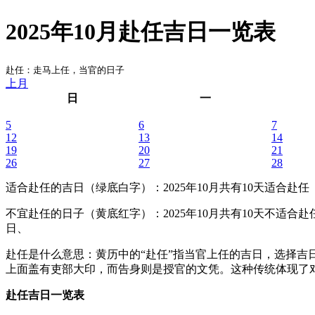
2025年10月赴任吉日一览表
赴任：走马上任，当官的日子
上月
日
一
5
6
7
12
13
14
19
20
21
26
27
28
适合赴任的吉日（绿底白字）
：2025年10月共有10天适合赴任 ，
不宜赴任的日子（黄底红字）
：2025年10月共有10天不适合赴任 ，
日、
赴任是什么意思：黄历中的“赴任”指当官上任的吉日，选择
上面盖有吏部大印，而告身则是授官的文凭。这种传统体现了
赴任吉日一览表