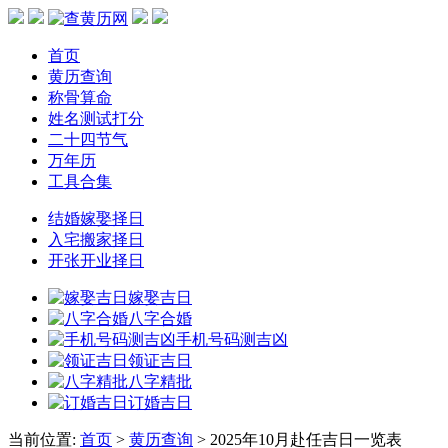
首页
黄历查询
称骨算命
姓名测试打分
二十四节气
万年历
工具合集
结婚嫁娶择日
入宅搬家择日
开张开业择日
嫁娶吉日
八字合婚
手机号码测吉凶
领证吉日
八字精批
订婚吉日
当前位置:
首页
>
黄历查询
> 2025年10月赴任吉日一览表