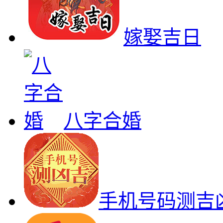
嫁娶吉日
八字合婚
手机号码测吉