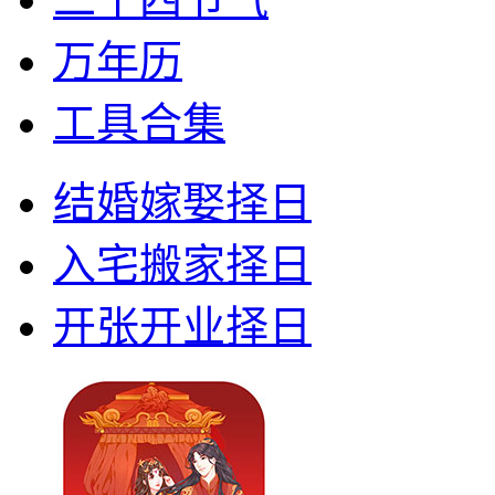
万年历
工具合集
结婚嫁娶择日
入宅搬家择日
开张开业择日