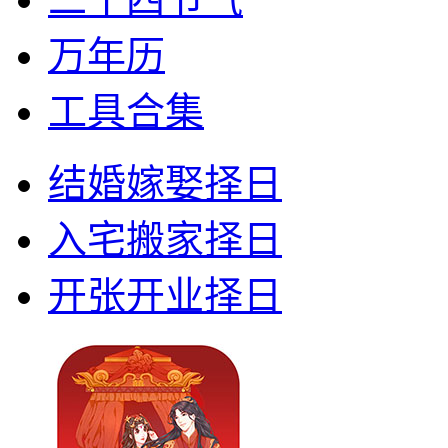
万年历
工具合集
结婚嫁娶择日
入宅搬家择日
开张开业择日