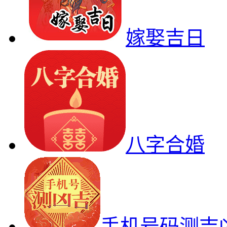
嫁娶吉日
八字合婚
手机号码测吉