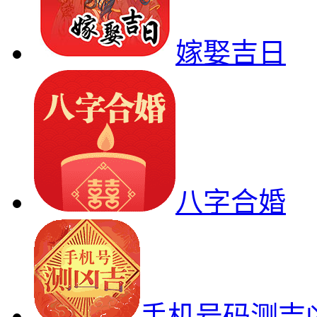
嫁娶吉日
八字合婚
手机号码测吉