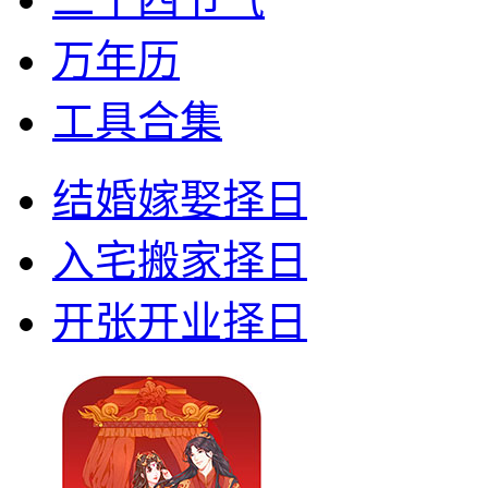
万年历
工具合集
结婚嫁娶择日
入宅搬家择日
开张开业择日