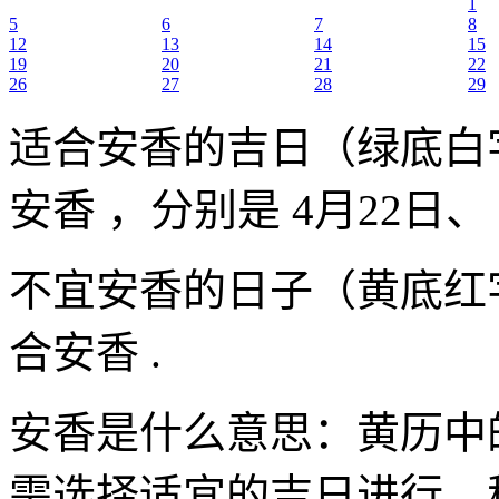
1
5
6
7
8
12
13
14
15
19
20
21
22
26
27
28
29
适合安香的吉日（绿底白
安香 ，分别是 4月22日、
不宜安香的日子（黄底红
合安香 .
安香是什么意思：黄历中
需选择适宜的吉日进行，