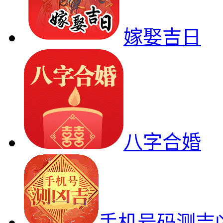
嫁娶吉日
八字合婚
手机号码测吉