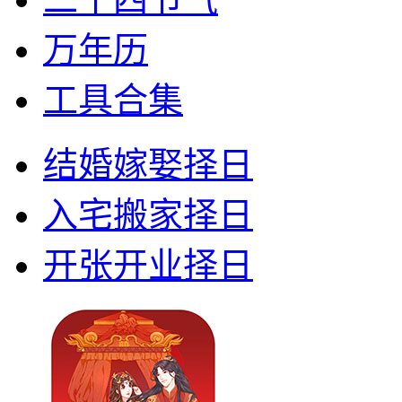
万年历
工具合集
结婚嫁娶择日
入宅搬家择日
开张开业择日