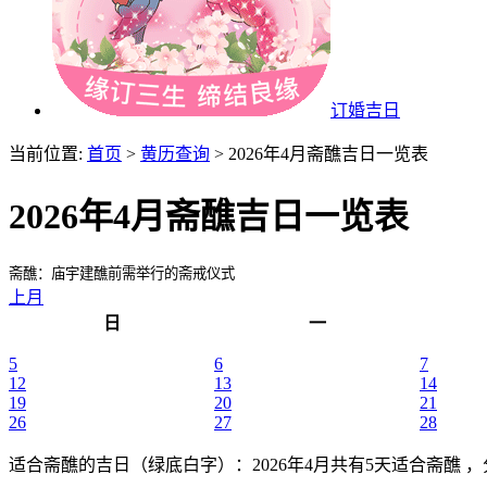
订婚吉日
当前位置:
首页
>
黄历查询
> 2026年4月斋醮吉日一览表
2026年4月斋醮吉日一览表
斋醮：庙宇建醮前需举行的斋戒仪式
上月
日
一
5
6
7
12
13
14
19
20
21
26
27
28
适合斋醮的吉日（绿底白字）
：2026年4月共有5天适合斋醮 ，分