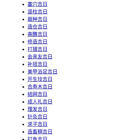
塞穴吉日
竖柱吉日
栽种吉日
造仓吉日
斋醮吉日
修造吉日
打猎吉日
会亲友吉日
补垣吉日
美甲浴足吉日
开生坟吉日
合寿木吉日
结网吉日
成人礼吉日
理发吉日
针灸吉日
求子吉日
造畜稠吉日
打鱼吉日