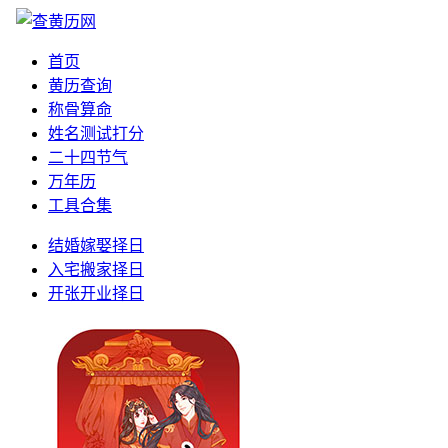
首页
黄历查询
称骨算命
姓名测试打分
二十四节气
万年历
工具合集
结婚嫁娶择日
入宅搬家择日
开张开业择日