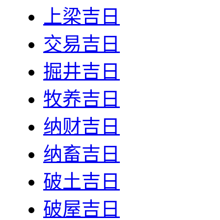
上梁吉日
交易吉日
掘井吉日
牧养吉日
纳财吉日
纳畜吉日
破土吉日
破屋吉日