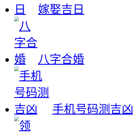
嫁娶吉日
八字合婚
手机号码测吉