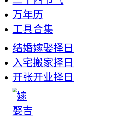
万年历
工具合集
结婚嫁娶择日
入宅搬家择日
开张开业择日