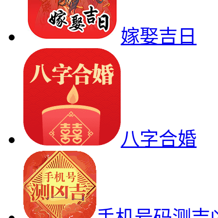
嫁娶吉日
八字合婚
手机号码测吉