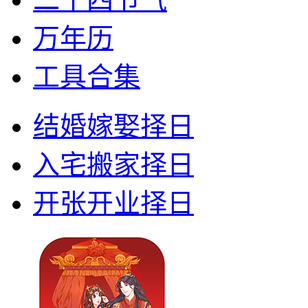
万年历
工具合集
结婚嫁娶择日
入宅搬家择日
开张开业择日