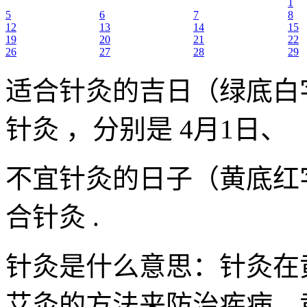
1
5
6
7
8
12
13
14
15
19
20
21
22
26
27
28
29
适合针灸的吉日（绿底白
针灸 ，分别是 4月1日、
不宜针灸的日子（黄底红
合针灸 .
针灸是什么意思：针灸在
艾灸的方法来防治疾病。