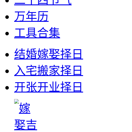
万年历
工具合集
结婚嫁娶择日
入宅搬家择日
开张开业择日