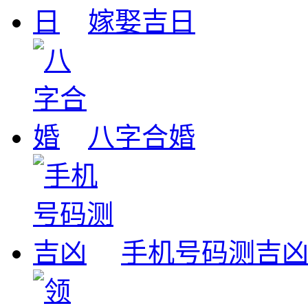
嫁娶吉日
八字合婚
手机号码测吉