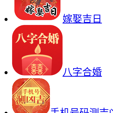
嫁娶吉日
八字合婚
手机号码测吉