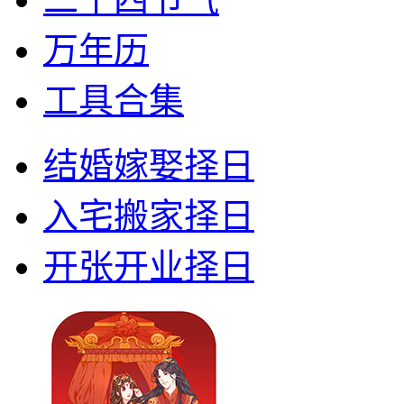
万年历
工具合集
结婚嫁娶择日
入宅搬家择日
开张开业择日