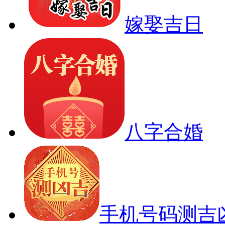
嫁娶吉日
八字合婚
手机号码测吉