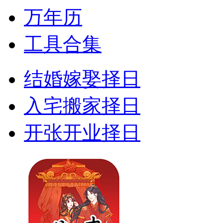
万年历
工具合集
结婚嫁娶择日
入宅搬家择日
开张开业择日