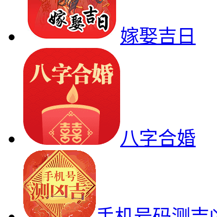
嫁娶吉日
八字合婚
手机号码测吉