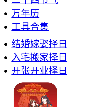
万年历
工具合集
结婚嫁娶择日
入宅搬家择日
开张开业择日