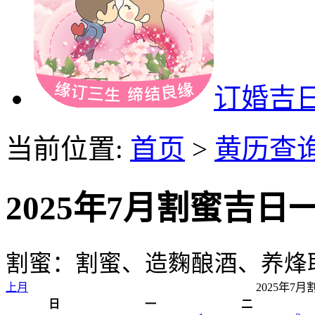
订婚吉
当前位置:
首页
>
黄历查
2025年7月割蜜吉日
割蜜：割蜜、造麴酿酒、养烽取
上月
2025年7
日
一
二