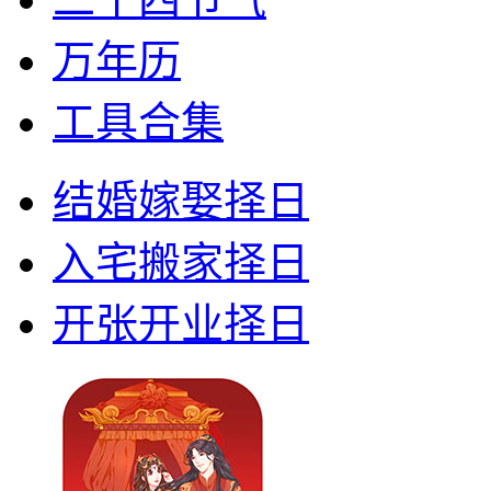
万年历
工具合集
结婚嫁娶择日
入宅搬家择日
开张开业择日