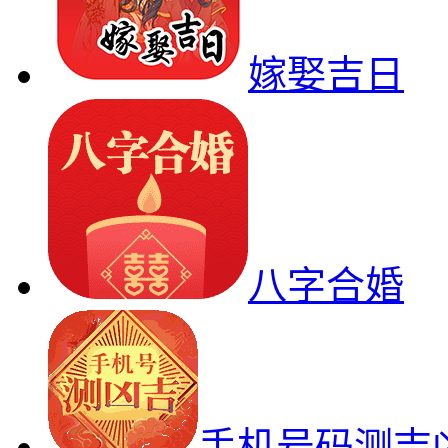
嫁娶吉日
八字合婚
手机号码测吉