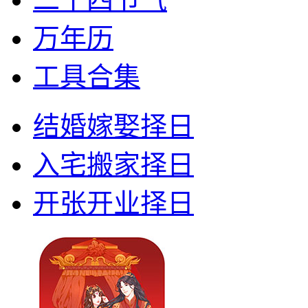
万年历
工具合集
结婚嫁娶择日
入宅搬家择日
开张开业择日