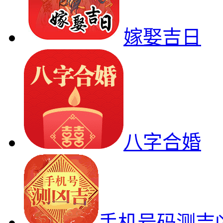
嫁娶吉日
八字合婚
手机号码测吉