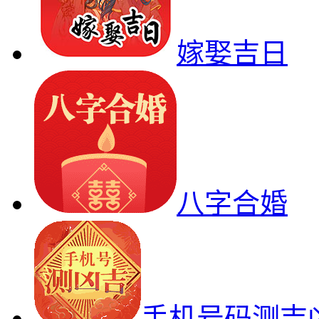
嫁娶吉日
八字合婚
手机号码测吉