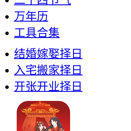
万年历
工具合集
结婚嫁娶择日
入宅搬家择日
开张开业择日