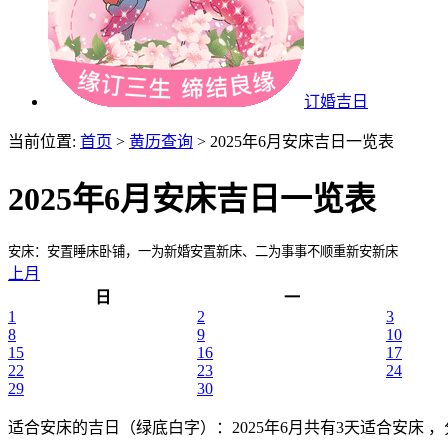
订婚吉日
当前位置:
首页
>
黄历查询
> 2025年6月安床吉日一览表
2025年6月安床吉日一览表
安床：安置睡床卧铺，一为新婚安置新床、二为事事不顺重新安新床
上月
日
一
1
2
3
8
9
10
15
16
17
22
23
24
29
30
适合安床的吉日（绿底白字）
：2025年6月共有3天适合安床 ，分