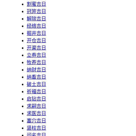
割蜜吉日
冠笄吉日
解除吉日
经络吉日
掘井吉日
开仓吉日
开渠吉日
立券吉日
牧养吉日
纳财吉日
纳畜吉日
破土吉日
祈福吉日
启钻吉日
求嗣吉日
求医吉日
塞穴吉日
竖柱吉日
问名吉日