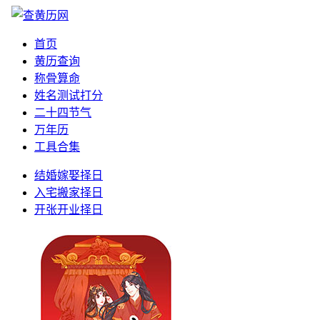
首页
黄历查询
称骨算命
姓名测试打分
二十四节气
万年历
工具合集
结婚嫁娶择日
入宅搬家择日
开张开业择日