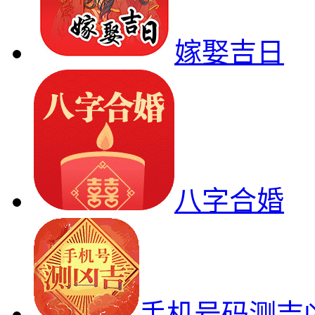
嫁娶吉日
八字合婚
手机号码测吉