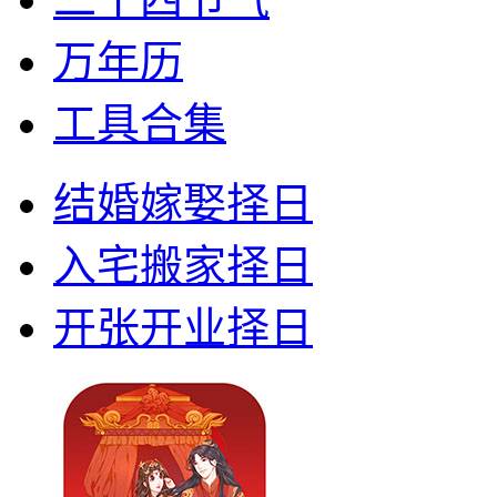
万年历
工具合集
结婚嫁娶择日
入宅搬家择日
开张开业择日