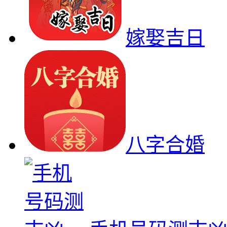
嫁娶吉日
八字合婚