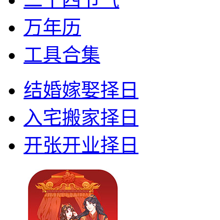
万年历
工具合集
结婚嫁娶择日
入宅搬家择日
开张开业择日