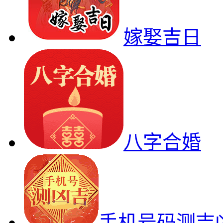
嫁娶吉日
八字合婚
手机号码测吉