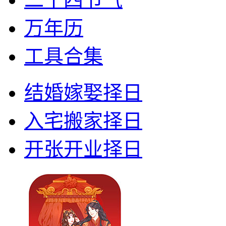
万年历
工具合集
结婚嫁娶择日
入宅搬家择日
开张开业择日