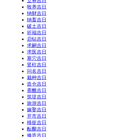
立券吉日
牧养吉日
纳财吉日
纳畜吉日
破土吉日
祈福吉日
启钻吉日
求嗣吉日
求医吉日
塞穴吉日
竖柱吉日
问名吉日
栽种吉日
造仓吉日
斋醮吉日
筑堤吉日
旅游吉日
嫁娶吉日
开市吉日
移徙吉日
酝酿吉日
修造吉日