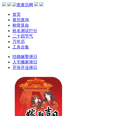
首页
黄历查询
称骨算命
姓名测试打分
二十四节气
万年历
工具合集
结婚嫁娶择日
入宅搬家择日
开张开业择日