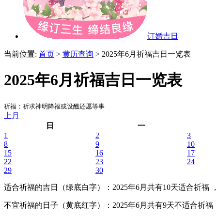
订婚吉日
当前位置:
首页
>
黄历查询
> 2025年6月祈福吉日一览表
2025年6月祈福吉日一览表
祈福：祈求神明降福或设醮还愿等事
上月
日
一
1
2
3
8
9
10
15
16
17
22
23
24
29
30
适合祈福的吉日（绿底白字）
：2025年6月共有10天适合祈福 ，分
不宜祈福的日子（黄底红字）
：2025年6月共有9天不适合祈福 ，分