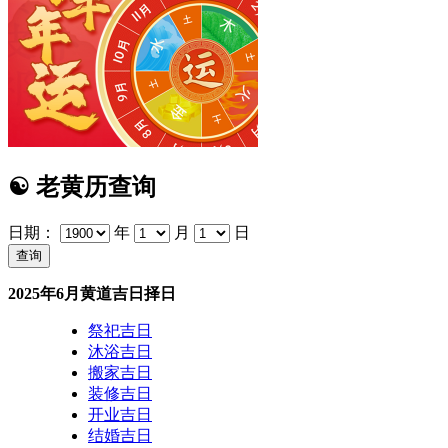
☯
老黄历查询
日期：
年
月
日
2025年6月黄道吉日择日
祭祀吉日
沐浴吉日
搬家吉日
装修吉日
开业吉日
结婚吉日