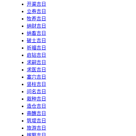
开渠吉日
立券吉日
牧养吉日
纳财吉日
纳畜吉日
破土吉日
祈福吉日
启钻吉日
求嗣吉日
求医吉日
塞穴吉日
竖柱吉日
问名吉日
栽种吉日
造仓吉日
斋醮吉日
筑堤吉日
旅游吉日
嫁娶吉日