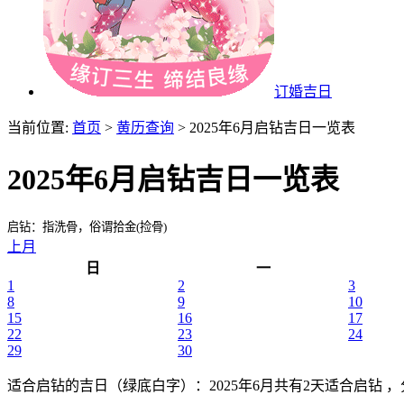
订婚吉日
当前位置:
首页
>
黄历查询
> 2025年6月启钻吉日一览表
2025年6月启钻吉日一览表
启钻：指洗骨，俗谓拾金(捡骨)
上月
日
一
1
2
3
8
9
10
15
16
17
22
23
24
29
30
适合启钻的吉日（绿底白字）
：2025年6月共有2天适合启钻 ，