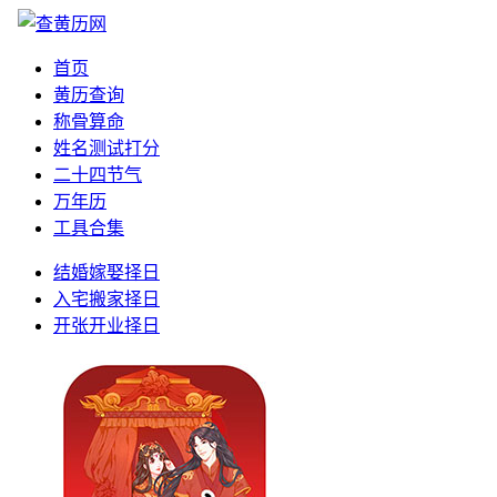
首页
黄历查询
称骨算命
姓名测试打分
二十四节气
万年历
工具合集
结婚嫁娶择日
入宅搬家择日
开张开业择日