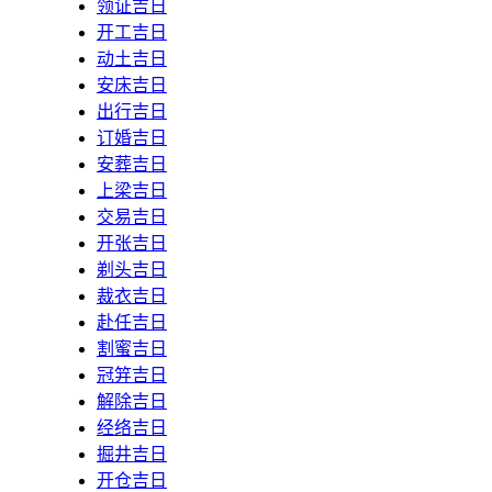
领证吉日
开工吉日
动土吉日
安床吉日
出行吉日
订婚吉日
安葬吉日
上梁吉日
交易吉日
开张吉日
剃头吉日
裁衣吉日
赴任吉日
割蜜吉日
冠笄吉日
解除吉日
经络吉日
掘井吉日
开仓吉日