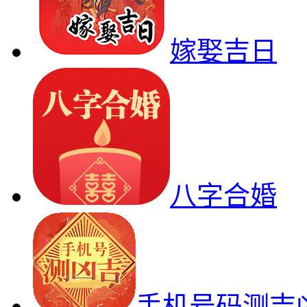
嫁娶吉日
八字合婚
手机号码测吉