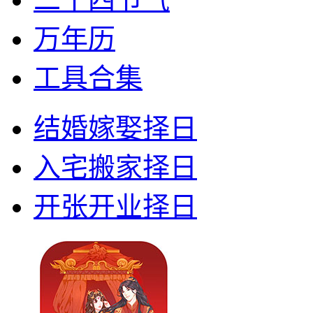
万年历
工具合集
结婚嫁娶择日
入宅搬家择日
开张开业择日