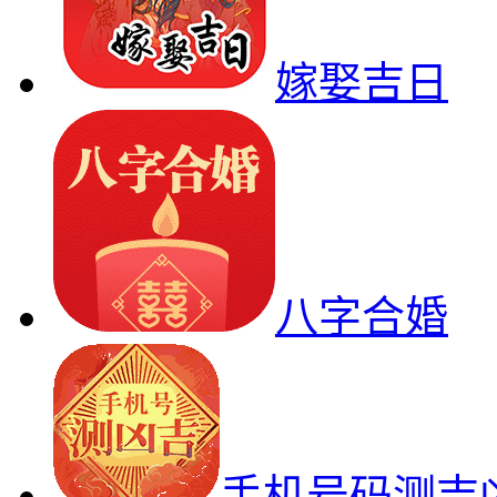
嫁娶吉日
八字合婚
手机号码测吉