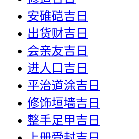
安碓硙吉日
出货财吉日
会亲友吉日
进人口吉日
平治道涂吉日
修饰垣墙吉日
整手足甲吉日
上册受封吉日