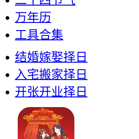
万年历
工具合集
结婚嫁娶择日
入宅搬家择日
开张开业择日